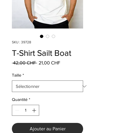
SKU : 39728
T-Shirt Sailt Boat
Prix
Prix
 42,00 CHF 
21,00 CHF
original
promotionnel
Taille
*
Quantité
*
Ajouter au Panier