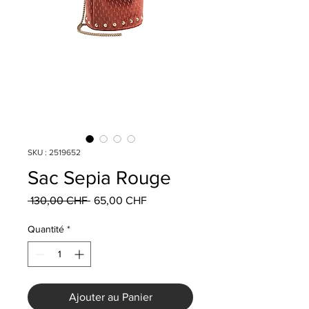
SKU : 2519652
Sac Sepia Rouge
Prix
Prix
 130,00 CHF 
65,00 CHF
original
promotionnel
Quantité
*
Ajouter au Panier