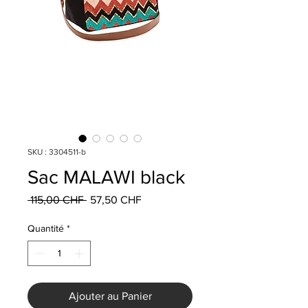
SKU : 3304511-b
Sac MALAWI black
Prix
Prix
 115,00 CHF 
57,50 CHF
original
promotionnel
Quantité
*
Ajouter au Panier