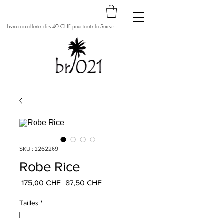
Livraison offerte dès 40 CHF pour toute la Suisse
SKU : 2262269
Robe Rice
Prix
Prix
 175,00 CHF 
87,50 CHF
original
promotionnel
Tailles
*