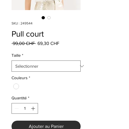
SKU : 249544
Pull court
Prix
Prix
 99,00 CHF 
69,30 CHF
original
promotionnel
Taille
*
Couleurs
*
Quantité
*
Ajouter au Panier