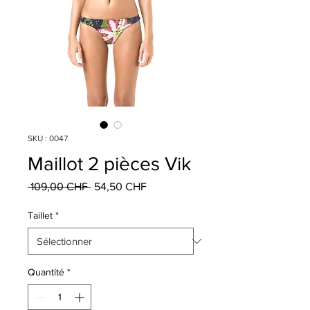
SKU : 0047
Maillot 2 pièces Vik
Prix
Prix
 109,00 CHF 
54,50 CHF
original
promotionnel
Taillet
*
Quantité
*