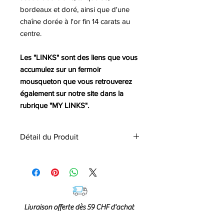
bordeaux et doré, ainsi que d'une
chaîne dorée à l'or fin 14 carats au
centre.
Les "LINKS" sont des liens que vous
accumulez sur un fermoir
mousqueton que vous retrouverez
également sur notre site dans la
rubrique "MY LINKS".
Détail du Produit
• Pièce essentielle appelée "LINK",
que vous pouvez accumuler en
multiliens sur nos fermoirs
mousqueton.
• Finition en laiton doré à l’or fin 14
Livraison offerte dès 59 CHF d'achat
carats 2 mils.
• Tissage en polyester, PVC,