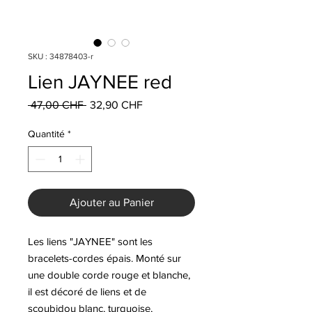
SKU : 34878403-r
Lien JAYNEE red
Prix
Prix
 47,00 CHF 
32,90 CHF
original
promotionnel
Quantité
*
Ajouter au Panier
Les liens "JAYNEE" sont les
bracelets-cordes épais. Monté sur
une double corde rouge et blanche,
il est décoré de liens et de
scoubidou blanc, turquoise,