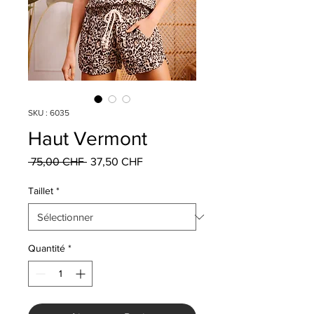
SKU : 6035
Haut Vermont
Prix
Prix
 75,00 CHF 
37,50 CHF
original
promotionnel
Taillet
*
Quantité
*