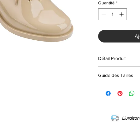
Quantité
*
Aj
Détail Produit
Fabriquées au Brésil.
Guide des Tailles
Materiel: Brillant
Melissa Femme
External: Brillant
EU cm BR
Interne: PVC
35/36 22 cm 33
Soled: PVC
37 23 cm 35
38 24 cm 36
Livraison
39 24.5 cm 37
40 25.5 cm 38
41/42 26.5 cm 39
NDER EN LIGNE