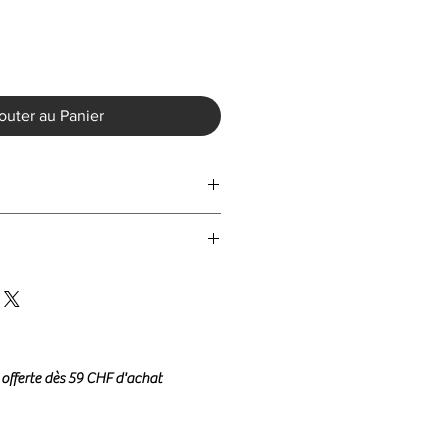
outer au Panier
/34
 offerte dès 59 CHF d'achat
/40