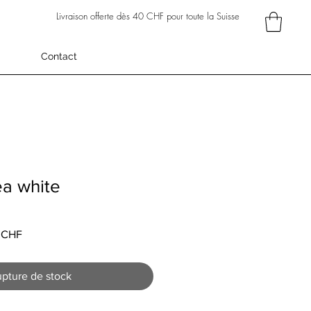
Livraison offerte dès 40 CHF pour toute la Suisse
Contact
ea white
Prix
 CHF
l
promotionnel
pture de stock