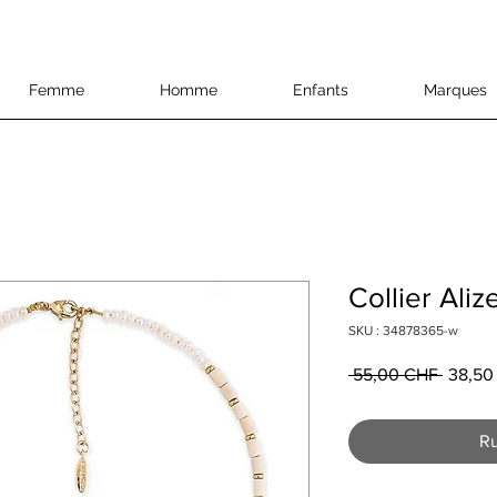
Femme
Homme
Enfants
Marques
Collier Aliz
SKU : 34878365-w
Prix
 55,00 CHF 
38,50
origina
Ru