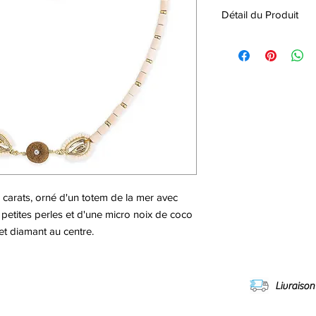
Détail du Produit
• Pampilles et fermoir
14 carats.
• Perles blanches en j
turquoise blanche, co
perles en bois, cristal
• Entièrement fait à la
• Éviter le contact ave
chimiques et les cos
• Garanti sans nickel 
• Longueur du collier 
• Taille unique, ajus
14 carats, orné d'un totem de la mer avec
5cm.
petites perles et d'une micro noix de coco
• Se décline en deux 
et diamant au centre.
Livraison