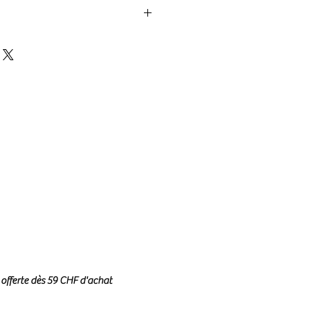
 en laiton doré à l’or fin 2 microns
aspe reconsitituée et effet
quillages cowries, perles de verre,
 effet diamant, résine.
 main.
c l'eau, le parfum, les produits
métiques.
et sans risque d’allergie.
: 36 cm +/- 0,5 mm (hors pampilles).
table avec une chaîne d'extension de
couleurs.
 offerte dès 59 CHF d'achat