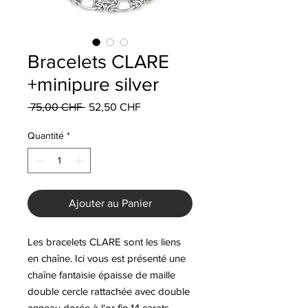
Bracelets CLARE
+minipure silver
Prix
Prix
 75,00 CHF 
52,50 CHF
original
promotionnel
Quantité
*
Ajouter au Panier
Les bracelets CLARE sont les liens
en chaîne. Ici vous est présenté une
chaîne fantaisie épaisse de maille
double cercle rattachée avec double
anneau dorée à l'or fin 14 carats.