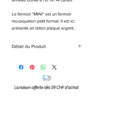
Le fermoir "MINI" est un fermoir
mousqueton petit format. Il est ici
présenté en laiton plaqué argent.
Détail du Produit
• Pièce essentielle appelée "LINK" que
vous pouvez accumuler en multiliens
sur nos fermoirs mousqueton.
• Finition en laiton doré à l’or fin 14
carats 2 mils.
Livraison offerte dès 59 CHF d'achat
• Compatible avec les fermoirs :
GIANT, BIG, SWEET et MINI
• Entièrement fait à la main.
• Éviter le contact avec l'eau, le
parfum, les produits chimiques et les
cosmétiques.
• Garanti sans nickel et sans risque