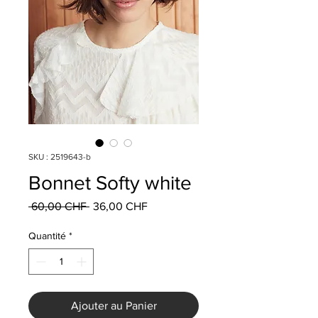
SKU : 2519643-b
Bonnet Softy white
Prix
Prix
 60,00 CHF 
36,00 CHF
original
promotionnel
Quantité
*
Ajouter au Panier