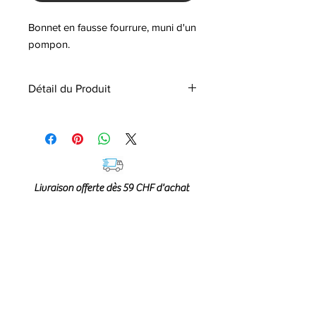
Bonnet en fausse fourrure, muni d'un
pompon.
Détail du Produit
Ce bonnet en fausse fourrure muni
d'un pompon est un accessoire image
et chic pour cette saison hivernale. Il
se porte par grand froid en amenant
élégance à vos tenues.
Livraison offerte dès 59 CHF d'achat
Composition :
100 % polyester