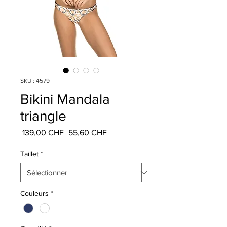
SKU : 4579
Bikini Mandala
triangle
Prix
Prix
 139,00 CHF 
55,60 CHF
original
promotionnel
Taillet
*
Couleurs
*