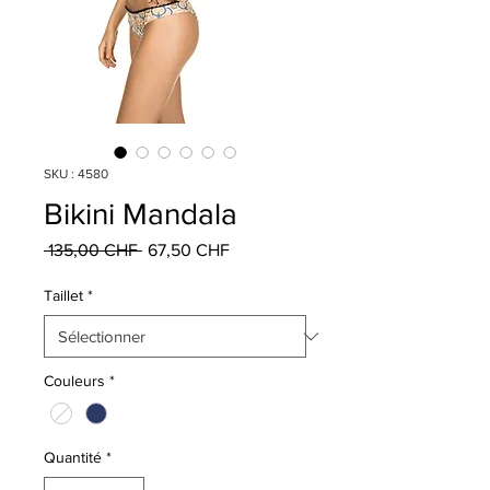
SKU : 4580
Bikini Mandala
Prix
Prix
 135,00 CHF 
67,50 CHF
original
promotionnel
Taillet
*
Couleurs
*
Quantité
*