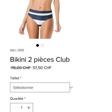
SKU : 0010
Bikini 2 pièces Club
Prix
Prix
 115,00 CHF 
57,50 CHF
original
promotionnel
Taillet
*
Quantité
*